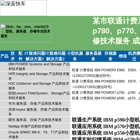
某市联通计费系统
p780、p770
修技术服务 
技
配
IT疑难问题
IT疑难问题
小型机服
服务器服
存储服
机房
产品
维保
术
件
解决方案1
解决方案2
务
务
务
迁
IBM POWER Systems and Storage 产品
和技术服务
联通 计费系统 IBM POWER9 E980、E9
HPE Integrity and Storage 产品和技术服
>13301272832(微信同号)
务
联通 计费系统 IBM POWER8 E880、E8
H3C UniServer and Storage 产品和技术
->13301272832(微信同号)
服务
联通 计费系统 IBM POWER7 p790、p780、
联想Lenovo ThinkSystem、Storage产品
和技术服务
联通 计费系统 IBM POWER6 p590、p570、
华为 服务器、存储 产品和技术服务
浪潮 inspur 服务器、存储 产品和技术服
务
联通生产系统 IBM p590小型
曙光 服务器、存储 产品和技术服务
联通应用系统 IBM p570小型
NetApp 存储产品和技术服务
Oracle SPARC M8-8、T8、T7产品和技
联通应用系统 IBM p550小型
术服务
联通实时行情系统 IBM p570