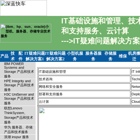
IT基础设施和管理、
和支持服务、云计算
--->IT疑难问题解决方案
技
配
IT疑难问题
IT疑难问题
小型机服
服务器服
存储服
机房
产品
维保
术
件
解决方案1
解决方案2
务
务
务
迁
IBM POWER
Systems and
Storage 产品和技术
IT基础设施和管理
IT In
服务
技术咨询
Techn
HPE Integrity and
Storage 产品和技术
网络和安全服务
Netwo
服务
部署和支持服务
Deplo
H3C UniServer and
Storage 产品和技术
云计算
Cloud
服务
联想Lenovo
ThinkSystem、
Storage产品和技术
服务
华为 服务器、存储
产品和技术服务
浪潮 inspur 服务