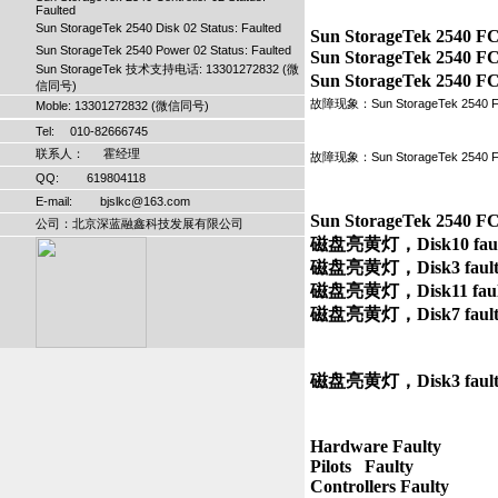
Faulted
Sun StorageTek 2540 Disk 02 Status: Faulted
Sun StorageTek 2540 FC 
Sun StorageTek 2540 Power 02 Status: Faulted
Sun StorageTek 2540 FC
Sun StorageTek 技术支持电话: 13301272832 (微
信同号)
故障现象：Sun StorageTek 2540 FC
Moble: 13301272832 (微信同号)
Tel: 010-82666745
联系人： 霍经理
故障现象：Sun StorageTek 2540 F
QQ: 619804118
E-mail: bjslkc@163.com
Sun StorageTek 2540 
公司：北京深蓝融鑫科技发展有限公司
磁盘亮黄灯，Disk10 fault
磁盘亮黄灯，Disk3 faulty
磁盘亮黄灯，Disk11 fault
Hardware Faulty

Pilots   Faulty

Controllers Faulty
