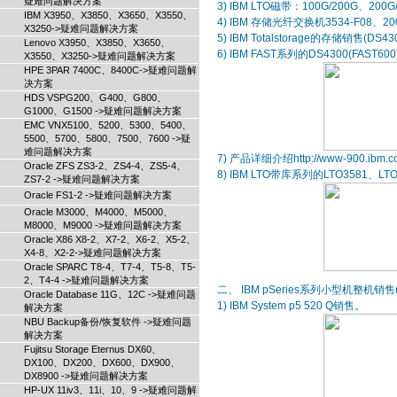
疑难问题解决方案
3) IBM LTO磁带：100G/200G、200
IBM X3950、X3850、X3650、X3550、
4) IBM 存储光纤交换机3534-F08、2005
X3250->疑难问题解决方案
5) IBM Totalstorage的存储销售(D
Lenovo X3950、X3850、X3650、
6) IBM FAST系列的DS4300(FAS
X3550、X3250->疑难问题解决方案
HPE 3PAR 7400C、8400C->疑难问题解
决方案
HDS VSPG200、G400、G800、
G1000、G1500 ->疑难问题解决方案
EMC VNX5100、5200、5300、5400、
5500、5700、5800、7500、7600 ->疑
难问题解决方案
7) 产品详细介绍http://www-900.ibm.com/
Oracle ZFS ZS3-2、ZS4-4、ZS5-4、
8) IBM LTO带库系列的LTO3581、LT
ZS7-2 ->疑难问题解决方案
Oracle FS1-2 ->疑难问题解决方案
Oracle M3000、M4000、M5000、
M8000、M9000 ->疑难问题解决方案
Oracle X86 X8-2、X7-2、X6-2、X5-2、
X4-8、X2-2->疑难问题解决方案
Oracle SPARC T8-4、T7-4、T5-8、T5-
2、T4-4 ->疑难问题解决方案
二、 IBM pSeries系列小型机整机销售
Oracle Database 11G、12C ->疑难问题
1) IBM System p5 520 Q销售。
解决方案
NBU Backup备份/恢复软件 ->疑难问题
解决方案
Fujitsu Storage Eternus DX60、
DX100、DX200、DX600、DX900、
DX8900 ->疑难问题解决方案
HP-UX 11iv3、11i、10、9 ->疑难问题解