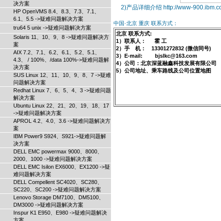
决方案
2)产品详细介绍 http://www-900.ibm.com/
HP OpenVMS 8.4、8.3、7.3、7.1、
6.1、5.5 ->疑难问题解决方案
中国·北京 重庆 联系方式：
tru64 5 unix ->疑难问题解决方案
北京 联系方式:
Solaris 11、10、9、8 ->疑难问题解决方
1）联系人： 霍 工
案
2）手 机： 13301272832 (微信同号)
AIX 7.2、7.1、6.2、6.1、5.2、5.1、
3）E-mail: bjslkc@163.com
4.3、 / 100%、/data 100%->疑难问题解
4）公司：北京深蓝融鑫科技发展有限公司
决方案
5）公司地址、乘车路线及公司位置地图
SUS Linux 12、11、10、9、8、7 ->疑难
问题解决方案
Redhat Linux 7、6、5、4、3 ->疑难问题
解决方案
Ubuntu Linux 22、21、20、19、18、17
->疑难问题解决方案
APROL 4.2、4.0、3.6 ->疑难问题解决方
案
IBM Power9 S924、S921->疑难问题解
决方案
DELL EMC powermax 9000、8000、
2000、1000 ->疑难问题解决方案
DELL EMC Isilon EX6000、EX1200 ->疑
难问题解决方案
DELL Compellent SC4020、SC280、
SC220、SC200 ->疑难问题解决方案
Lenovo Storage DM7100、DM5100、
DM3000 ->疑难问题解决方案
Inspur K1 E950、E980 ->疑难问题解决
方案