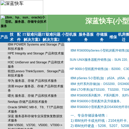
深蓝快车(小型
技
配
IT疑难问题
IT疑难问题
小型机服
服务器服
存储服
机房
产品
维保
术
件
解决方案1
解决方案2
务
务
务
迁
IBM POWER Systems and Storage 产品
和技术服务
IBM RS6000/pSeries小型机的配件
HPE Integrity and Storage 产品和技术服
务
SUN UNIX服务器配件销售(如：SUN 2
H3C UniServer and Storage 产品和技术
服务
HP 9000小型机配件销售(如：B2000、
联想Lenovo ThinkSystem、Storage产品
和技术服务
IBM pSeries 5小型机(如：p52A、p55
华为 服务器、存储 产品和技术服务
IBM 光纤系列存储(如：DS3200、DS340
浪潮 inspur 服务器、存储 产品和技术服
IBM LTO带库(如TS3100、TS3200、TS
务
IBM RS6000系列配件、P系列配件、
曙光 服务器、存储 产品和技术服务
IBM RS6000小型机配件及升级服务。
NetApp 存储产品和技术服务
IBM RS6000小型机配件及DS4300光
Oracle SPARC M8-8、T8、T7产品和技
术服务
一、专业存储设备销售：
深蓝 服务器和存储专业深度恢复数据技
术服务
1) IBM光纤卡或光纤线：2104光纤卡
IBM V3500、V3700、V5000、V7000->
2) IBM光纤硬盘：5206、5207、5