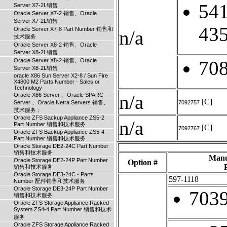
541
Server X7-2L销售
Oracle Server X7-2 销售、Oracle
Server X7-2L销售
43
Oracle Server X7-8 Part Number 销售和
n/a
技术服务
Oracle Server X8-2 销售、Oracle
Server X8-2L销售
Oracle Server X8-2 销售、Oracle
70
Server X8-2L销售
oracle X86 Sun Server X2-8 / Sun Fire
X4800 M2 Parts Number - Sales or
Technology
n/a
Oracle X86 Server 、Oracle SPARC
[C]
Server 、Oracle Netra Servers 销售、
7092757
技术服务；
Oracle ZFS Backup Appliance ZS5-2
n/a
Part Number 销售和技术服务
[C]
7092767
Oracle ZFS Backup Appliance ZS5-4
Part Number 销售和技术服务
Oracle Storage DE2-24C Part Number
销售和技术服务
Manu
Oracle Storage DE2-24P Part Number
Option #
销售和技术服务
Oracle Storage DE3-24C - Parts
597-1118
Number 配件销售和技术服务
Oracle Storage DE3-24P Part Number
703
销售和技术服务
Oracle ZFS Storage Appliance Racked
System ZS4-4 Part Number 销售和技术
服务
Oracle ZFS Storage Appliance Racked