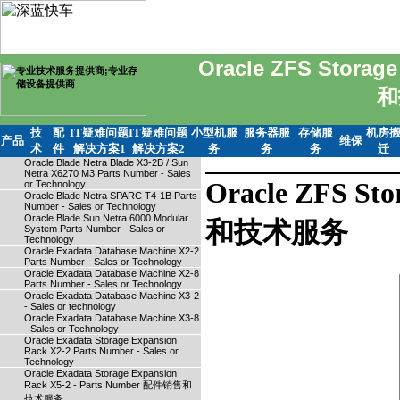
Oracle ZFS Storag
和
技
配
IT疑难问题
IT疑难问题
小型机服
服务器服
存储服
机房
产品
维保
术
件
解决方案1
解决方案2
务
务
务
迁
Oracle Blade Netra Blade X3-2B / Sun
Netra X6270 M3 Parts Number - Sales
Oracle ZFS St
or Technology
Oracle Blade Netra SPARC T4-1B Parts
Number - Sales or Technology
Oracle Blade Sun Netra 6000 Modular
和技术服务
System Parts Number - Sales or
Technology
Oracle Exadata Database Machine X2-2
Parts Number - Sales or Technology
Oracle Exadata Database Machine X2-8
Parts Number - Sales or Technology
Oracle Exadata Database Machine X3-2
- Sales or technology
Oracle Exadata Database Machine X3-8
- Sales or Technology
Oracle Exadata Storage Expansion
Rack X2-2 Parts Number - Sales or
Technology
Oracle Exadata Storage Expansion
Rack X5-2 - Parts Number 配件销售和
技术服务