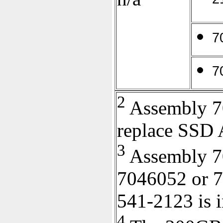
2
7
7
2
Assembly 70
replace SSD
3
Assembly 7
7046052 or 7
541-2123 is i
4