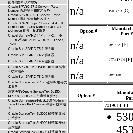
配件销售和技术服务
n/a
Oracle SPARC S7-2 Server - Parts
[C]
Number 配件销售和技术服务
150-3993
Oracle SPARC S7-2L Server - Parts
Number 配件销售和技术服务
Oracle SPARC SuperCluster T4-4_full
Components Parts Number sales and
Manufactu
Option #
technelog 销售、技术服务
Part #
Oracel Sun SPARC T4-4、T4-2、T4-
1、T5-2和sun SPARC T5240、T5220、
n/a
T5210
[F]
7015351
Oracle Sun SPARC T5-1 服务器
Oracle Sun SPARC T4-2 服务器
n/a
7020774
[F]
Oracle Sun SPARC T4-4 服务器
Oracle SPARC T5-2 Parts Number 销售
n/a
和技术服务
7026168
Oracle Sun SPARC T5-2 服务器
Oracle StorageTek SL150 磁带库 维修技
术服务
深蓝快车(Oracle StorageTek SL150、
Manufa
Option #
SL4000、SL8500磁带库维修服务)
Par
Oracle Sun StorageTek SL150 Modular
Tape Library Part Number 销售和技术服
7019614
[F]
务
530
Oracle StorageTek SL3000 磁带库 维修
技术服务
Oracle StorageTek SL4000 磁带库 维修
45
技术服务
Oracle StorageTek SL8500 磁带库 维修