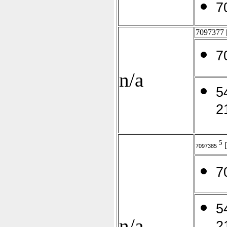
7
7097377
7
n/a
5
2
5
7097385
7
5
n/a