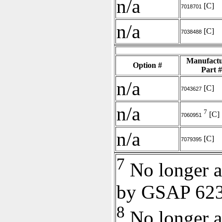
n/a
[C]
7018701
n/a
[C]
7038488
Manufactu
Option #
Part #
n/a
[C]
7043627
n/a
7
[C]
7060951
n/a
[C]
7079395
7
No longer a
by GSAP 623
8
No longer a