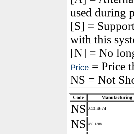
used during 
[S] = Support
with this sys
[N] = No long
= Price t
Price
NS = Not Sh
Code
Manufacturing 
NS
240-4674
NS
350-1288