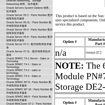
Ethernet Networking、Storage
Networking 销售、技术服务;
Oracle Servers System Options 销售、
技术服务
Oracle Server X5-2 - Parts Number 配件
This product is based on the Su
销售和技术服务
uses specialized components. Onl
Oracle Server X5-2L - Parts Number 配
service this product.
件销售和技术服务
Oracle Server X5-4 - Parts Number 配件
销售和技术服务
Oracle Server X5-8 - Parts Number 配件
Manufactu
销售和技术服务
Option #
Part #
Oracle Server X7-2 - 配件销售和技术服
务
n/a
Oracle Server X7-2L - 配件销售和技术
[C]
7043628
服务
Oracle SPARC T3-1 Server - Sales or
Technolog
NOTE:
The 6
Oracle SPARC T4-1 - Sales or
Technology
Oracle SPARC T4-2 - sales or
Module PN#70
technology
Oracle SPARC T4-4 - Sales or
Technology
Oracle SPARC M7-8 - Parts Number 配
Storage DE2
件销售和技术服务
Oracle SPARC M7-16 - Parts Number 配
件销售和技术服务
Oracle SPARC M8-8 - Parts Number 配
Manufactu
件销售和技术服务
Option #
Oracle MiniCluster S7-2 - Parts Number
Part #