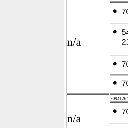
7
5
n/a
2
7
7
7094126
7
n/a