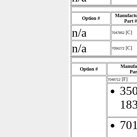
Manufactu
Option #
Part #
n/a
[C]
7047852
n/a
[C]
7056272
Manufa
Option #
Par
[F]
7048712
350
18
70