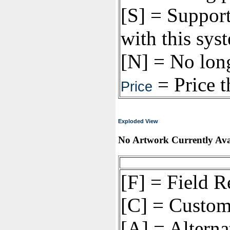
[S] = Support
with this sys
[N] = No long
= Price t
Price
Exploded View
No Artwork Currently Ava
[F] = Field 
[C] = Custom
[A] = Alterna