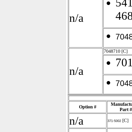
541
46
n/a
704
7048710
[C]
70
n/a
704
Manufactu
Option #
Part #
n/a
[C]
371-5002