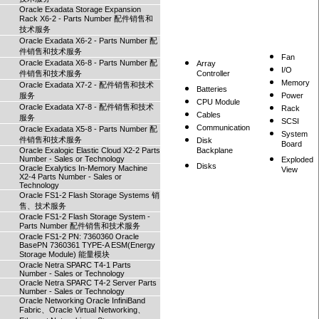
Oracle Exadata Storage Expansion
Rack X6-2 - Parts Number 配件销售和
技术服务
Oracle Exadata X6-2 - Parts Number 配
件销售和技术服务
Fan
Oracle Exadata X6-8 - Parts Number 配
Array
I/O
件销售和技术服务
Controller
Memory
Oracle Exadata X7-2 - 配件销售和技术
Batteries
服务
Power
CPU Module
Oracle Exadata X7-8 - 配件销售和技术
Rack
Cables
服务
SCSI
Communication
Oracle Exadata X5-8 - Parts Number 配
System
件销售和技术服务
Disk
Board
Oracle Exalogic Elastic Cloud X2-2 Parts
Backplane
Number - Sales or Technology
Exploded
Disks
Oracle Exalytics In-Memory Machine
View
X2-4 Parts Number - Sales or
Technology
Oracle FS1-2 Flash Storage Systems 销
售、技术服务
Oracle FS1-2 Flash Storage System -
Parts Number 配件销售和技术服务
Oracle FS1-2 PN: 7360360 Oracle
BasePN 7360361 TYPE-A ESM(Energy
Storage Module) 能量模块
Oracle Netra SPARC T4-1 Parts
Number - Sales or Technology
Oracle Netra SPARC T4-2 Server Parts
Number - Sales or Technology
Oracle Networking Oracle InfiniBand
Fabric、Oracle Virtual Networking、