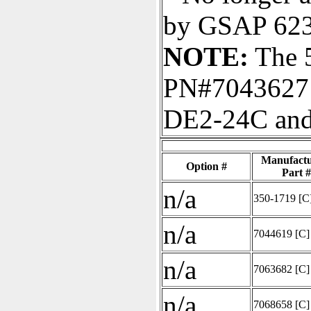
by GSAP 623
NOTE:
The 5
PN#7043627 i
DE2-24C and
Manufactu
Option #
Part #
n/a
350-1719
[C
n/a
7044619
[C]
n/a
7063682
[C]
n/a
7068658
[C]