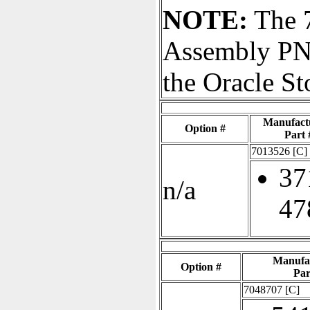
NOTE:
The 7
Assembly PN#
the Oracle S
Manufact
Option #
Part 
7013526
[C]
37
n/a
47
Manufa
Option #
Par
7048707
[C]