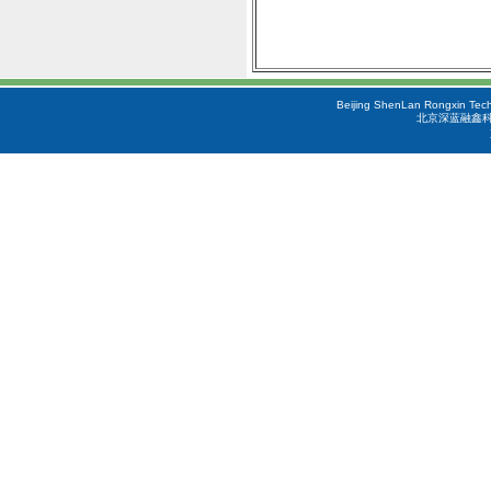
Beijing ShenLan Rongxin Tech
北京深蓝融鑫科