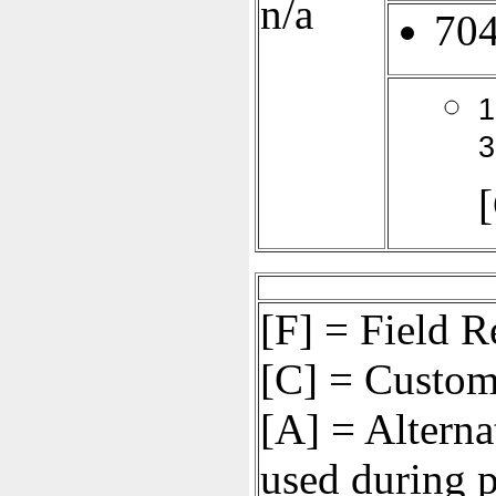
n/a
70
1
3
[F] = Field 
[C] = Custom
[A] = Alterna
used during 