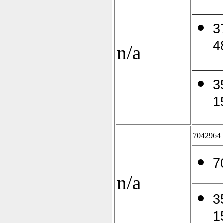
3
4
n/a
3
1
7042964
7
n/a
3
1