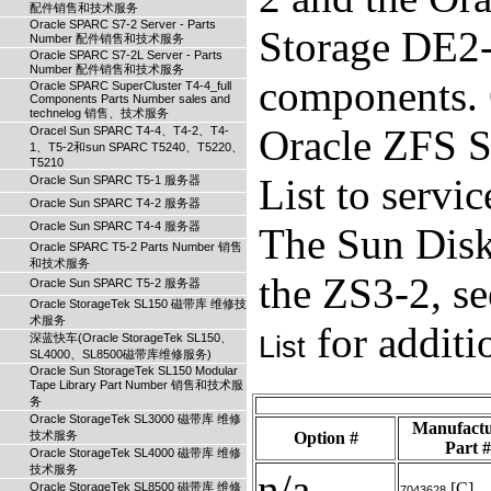
配件销售和技术服务
Oracle SPARC S7-2 Server - Parts
Storage DE2-
Number 配件销售和技术服务
Oracle SPARC S7-2L Server - Parts
Number 配件销售和技术服务
components. O
Oracle SPARC SuperCluster T4-4_full
Components Parts Number sales and
technelog 销售、技术服务
Oracle ZFS S
Oracel Sun SPARC T4-4、T4-2、T4-
1、T5-2和sun SPARC T5240、T5220、
T5210
List to servic
Oracle Sun SPARC T5-1 服务器
Oracle Sun SPARC T4-2 服务器
Oracle Sun SPARC T4-4 服务器
The Sun Disk 
Oracle SPARC T5-2 Parts Number 销售
和技术服务
the ZS3-2, s
Oracle Sun SPARC T5-2 服务器
Oracle StorageTek SL150 磁带库 维修技
术服务
for additi
深蓝快车(Oracle StorageTek SL150、
List
SL4000、SL8500磁带库维修服务)
Oracle Sun StorageTek SL150 Modular
Tape Library Part Number 销售和技术服
务
Oracle StorageTek SL3000 磁带库 维修
Manufactu
技术服务
Option #
Part #
Oracle StorageTek SL4000 磁带库 维修
技术服务
n/a
[C]
Oracle StorageTek SL8500 磁带库 维修
7043628