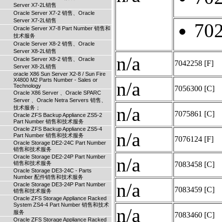
Server X7-2L销售
Oracle Server X7-2 销售、Oracle
Server X7-2L销售
70
Oracle Server X7-8 Part Number 销售和
技术服务
Oracle Server X8-2 销售、Oracle
Server X8-2L销售
n/a
Oracle Server X8-2 销售、Oracle
7042258
[F]
Server X8-2L销售
oracle X86 Sun Server X2-8 / Sun Fire
X4800 M2 Parts Number - Sales or
n/a
Technology
7056300
[C]
Oracle X86 Server 、Oracle SPARC
Server 、Oracle Netra Servers 销售、
n/a
技术服务；
7075861
[C]
Oracle ZFS Backup Appliance ZS5-2
Part Number 销售和技术服务
Oracle ZFS Backup Appliance ZS5-4
n/a
Part Number 销售和技术服务
7076124
[F]
Oracle Storage DE2-24C Part Number
销售和技术服务
Oracle Storage DE2-24P Part Number
n/a
销售和技术服务
7083458
[C]
Oracle Storage DE3-24C - Parts
Number 配件销售和技术服务
n/a
Oracle Storage DE3-24P Part Number
7083459
[C]
销售和技术服务
Oracle ZFS Storage Appliance Racked
System ZS4-4 Part Number 销售和技术
n/a
服务
7083460
[C]
Oracle ZFS Storage Appliance Racked