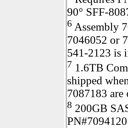
90° SFF-8087
6
Assembly 7
7046052 or 7
541-2123 is i
7
1.6TB Comm
shipped when
7087183 are 
8
200GB SAS 
PN#7094120 