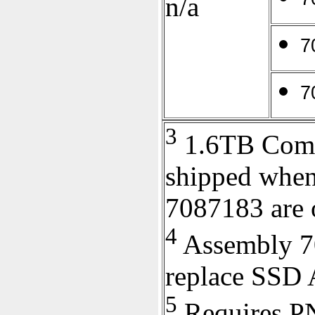
n/a
7
7
3
1.6TB Comm
shipped when
7087183 are 
4
Assembly 70
replace SSD
5
Requires P