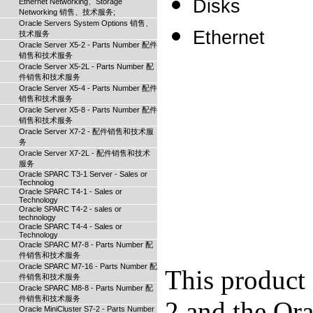
Disks
Ethernet Networking、Storage
Networking 销售、技术服务;
Oracle Servers System Options 销售、
Ethernet
技术服务
Oracle Server X5-2 - Parts Number 配件
销售和技术服务
Oracle Server X5-2L - Parts Number 配
件销售和技术服务
Oracle Server X5-4 - Parts Number 配件
销售和技术服务
Oracle Server X5-8 - Parts Number 配件
销售和技术服务
Oracle Server X7-2 - 配件销售和技术服
务
Oracle Server X7-2L - 配件销售和技术
服务
Oracle SPARC T3-1 Server - Sales or
Technolog
Oracle SPARC T4-1 - Sales or
Technology
Oracle SPARC T4-2 - sales or
technology
Oracle SPARC T4-4 - Sales or
Technology
Oracle SPARC M7-8 - Parts Number 配
件销售和技术服务
Oracle SPARC M7-16 - Parts Number 配
This product 
件销售和技术服务
Oracle SPARC M8-8 - Parts Number 配
件销售和技术服务
2 and the Or
Oracle MiniCluster S7-2 - Parts Number