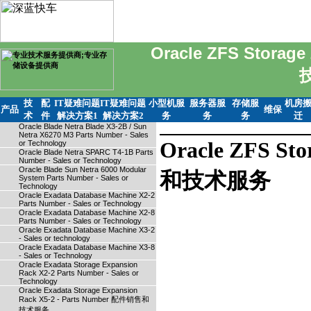
Oracle ZFS Storag
技
配
IT疑难问题
IT疑难问题
小型机服
服务器服
存储服
机房
产品
维保
术
件
解决方案1
解决方案2
务
务
务
迁
Oracle Blade Netra Blade X3-2B / Sun
Netra X6270 M3 Parts Number - Sales
Oracle ZFS St
or Technology
Oracle Blade Netra SPARC T4-1B Parts
Number - Sales or Technology
Oracle Blade Sun Netra 6000 Modular
和技术服务
System Parts Number - Sales or
Technology
Oracle Exadata Database Machine X2-2
Parts Number - Sales or Technology
Oracle Exadata Database Machine X2-8
Parts Number - Sales or Technology
Oracle Exadata Database Machine X3-2
- Sales or technology
Oracle Exadata Database Machine X3-8
- Sales or Technology
Oracle Exadata Storage Expansion
Rack X2-2 Parts Number - Sales or
Technology
Oracle Exadata Storage Expansion
Rack X5-2 - Parts Number 配件销售和
技术服务