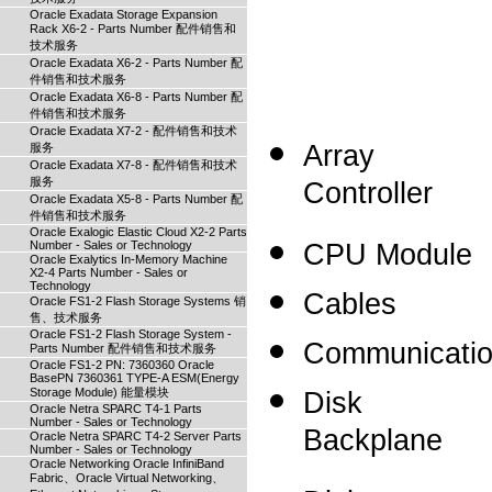
Oracle Exadata Storage Expansion
Rack X6-2 - Parts Number 配件销售和
技术服务
Oracle Exadata X6-2 - Parts Number 配
件销售和技术服务
Oracle Exadata X6-8 - Parts Number 配
件销售和技术服务
Oracle Exadata X7-2 - 配件销售和技术
Array
服务
Oracle Exadata X7-8 - 配件销售和技术
服务
Controller
Oracle Exadata X5-8 - Parts Number 配
件销售和技术服务
Oracle Exalogic Elastic Cloud X2-2 Parts
Number - Sales or Technology
CPU Module
Oracle Exalytics In-Memory Machine
X2-4 Parts Number - Sales or
Technology
Cables
Oracle FS1-2 Flash Storage Systems 销
售、技术服务
Oracle FS1-2 Flash Storage System -
Communicati
Parts Number 配件销售和技术服务
Oracle FS1-2 PN: 7360360 Oracle
BasePN 7360361 TYPE-A ESM(Energy
Storage Module) 能量模块
Disk
Oracle Netra SPARC T4-1 Parts
Number - Sales or Technology
Backplane
Oracle Netra SPARC T4-2 Server Parts
Number - Sales or Technology
Oracle Networking Oracle InfiniBand
Fabric、Oracle Virtual Networking、