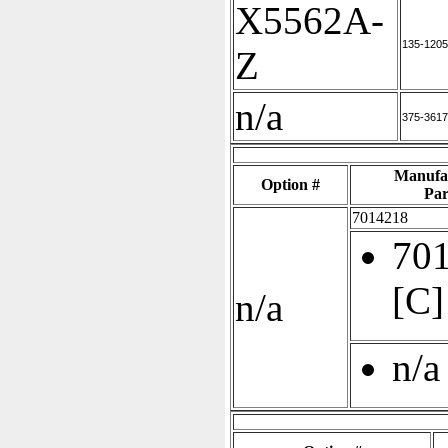
X5562A-
135-1205
Z
n/a
375-3617
Manufa
Option #
Par
7014218
70
[C]
n/a
n/a