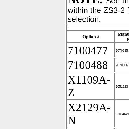
See th
within the ZS3-2 
selection.
Manu
Option #
P
7100477
7070195
7100488
7070006
X1109A-
7051223
Z
X2129A-
530-4449
N