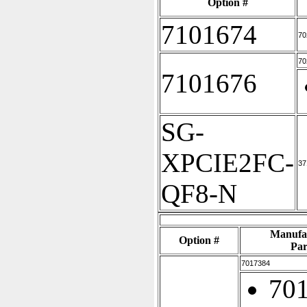
Option #
7101674
70
70
7101676
SG-
XPCIE2FC-
37
QF8-N
Manufa
Option #
Par
7017384
70