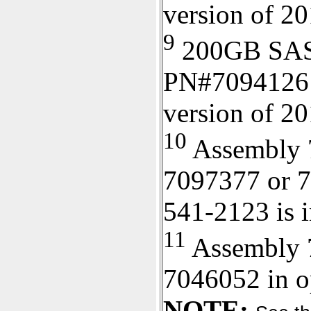
version of 20
9
200GB SAS 
PN#7094126 
version of 20
10
Assembly 
7097377 or 7
541-2123 is i
11
Assembly 7
7046052 in o
NOTE: