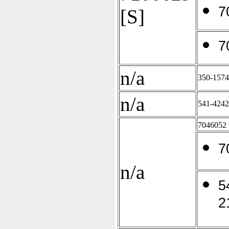
7
[S]
7
n/a
350-1574
n/a
541-4242
7046052
7
n/a
5
2