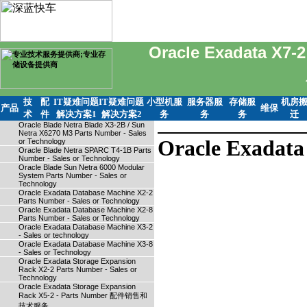
Oracle Exadata X
技
配
IT疑难问题
IT疑难问题
小型机服
服务器服
存储服
机房
产品
维保
术
件
解决方案1
解决方案2
务
务
务
迁
Oracle Blade Netra Blade X3-2B / Sun
Netra X6270 M3 Parts Number - Sales
Oracle Exad
or Technology
Oracle Blade Netra SPARC T4-1B Parts
Number - Sales or Technology
Oracle Blade Sun Netra 6000 Modular
System Parts Number - Sales or
Technology
Oracle Exadata Database Machine X2-2
Parts Number - Sales or Technology
Oracle Exadata Database Machine X2-8
Parts Number - Sales or Technology
Oracle Exadata Database Machine X3-2
- Sales or technology
Oracle Exadata Database Machine X3-8
- Sales or Technology
Oracle Exadata Storage Expansion
Rack X2-2 Parts Number - Sales or
Technology
Oracle Exadata Storage Expansion
Rack X5-2 - Parts Number 配件销售和
技术服务