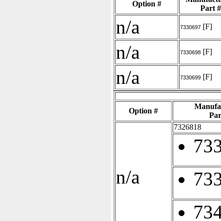
Option #
Part #
n/a
[F]
7330697
n/a
[F]
7330698
n/a
[F]
7330699
Manufa
Option #
Par
7326818
73
n/a
73
73