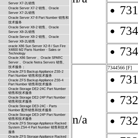
Server X7-2L销售
73
Oracle Server X7-2 销售、Oracle
Server X7-2L销售
Oracle Server X7-8 Part Number 销售和
技术服务
73
Oracle Server X8-2 销售、Oracle
Server X8-2L销售
Oracle Server X8-2 销售、Oracle
Server X8-2L销售
oracle X86 Sun Server X2-8 / Sun Fire
73
X4800 M2 Parts Number - Sales or
Technology
Oracle X86 Server 、Oracle SPARC
Server 、Oracle Netra Servers 销售、
技术服务；
7344566
[F]
Oracle ZFS Backup Appliance ZS5-2
73
Part Number 销售和技术服务
Oracle ZFS Backup Appliance ZS5-4
Part Number 销售和技术服务
Oracle Storage DE2-24C Part Number
销售和技术服务
73
Oracle Storage DE2-24P Part Number
销售和技术服务
Oracle Storage DE3-24C - Parts
Number 配件销售和技术服务
Oracle Storage DE3-24P Part Number
n/a
73
销售和技术服务
Oracle ZFS Storage Appliance Racked
System ZS4-4 Part Number 销售和技术
服务
Oracle ZFS Storage Appliance Racked