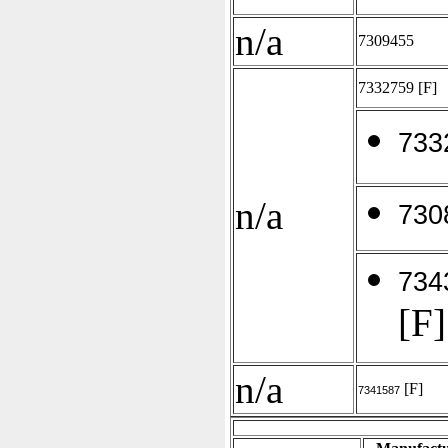
n/a
7309455
7332759
[F]
733
n/a
730
734
[F]
n/a
[F]
7341587