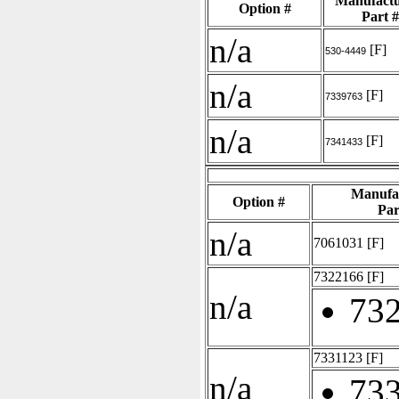
Manufactu
Option #
Part #
n/a
[F]
530-4449
n/a
[F]
7339763
n/a
[F]
7341433
Manufa
Option #
Par
n/a
7061031
[F]
7322166
[F]
n/a
73
7331123
[F]
n/a
73