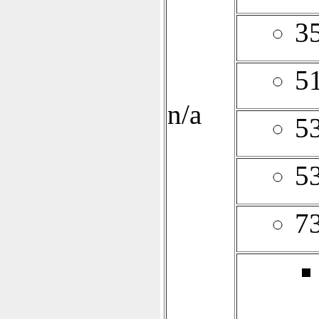
3
5
n/a
5
5
7