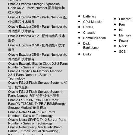
Oracle Exadata Storage Expansion
Rack X6-2 - Parts Number 配件销售和
技术服务
Batteries
Oracle Exadata X6-2 - Parts Number 配
Ethernet
件销售和技术服务
CPU Module
Fan
Oracle Exadata X6-8 - Parts Number 配
Cables
I/O
件销售和技术服务
Chassis
Memory
Oracle Exadata X7-2 - 配件销售和技术
Communication
服务
Power
Disk
Oracle Exadata X7-8 - 配件销售和技术
Rack
Backplane
服务
SCSI
Disks
Oracle Exadata X5-8 - Parts Number 配
件销售和技术服务
Oracle Exalogic Elastic Cloud X2-2 Parts
Number - Sales or Technology
Oracle Exalytics In-Memory Machine
X2-4 Parts Number - Sales or
Technology
Oracle FS1-2 Flash Storage Systems 销
售、技术服务
Oracle FS1-2 Flash Storage System -
Parts Number 配件销售和技术服务
Oracle FS1-2 PN: 7360360 Oracle
BasePN 7360361 TYPE-A ESM(Energy
Storage Module) 能量模块
Oracle Netra SPARC T4-1 Parts
Number - Sales or Technology
Oracle Netra SPARC T4-2 Server Parts
Number - Sales or Technology
Oracle Networking Oracle InfiniBand
Fabric、Oracle Virtual Networking、