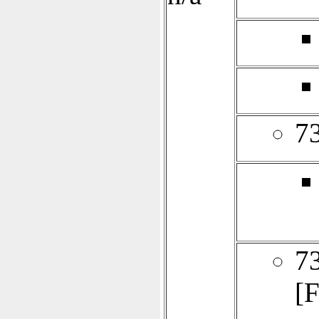
7
7
[F