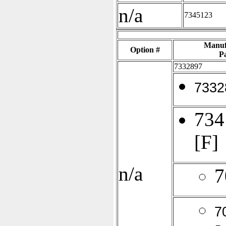
n/a
7345123
Manuf
Option #
Pa
7332897
7332
734
[F]
n/a
7
7