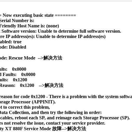
Now executing basic state ========

erial Number is: 

Friendly Host Name is: (none)

 Software version: Unable to determine full software version.

re IP address(es): Unable to determine IP address(es)

bled: true

de: Disabled

ode: Rescue Mode  -->解决方法

lts:    0x0000

Faults:    0x0000

lts:    0x1200

Reason:    0x1200    -->解决方法

reason for code 0x1200 - There is a problem with the system softwar
torage Processor (APPINIT). 

 to correct this problem, 

Data Collection, and then try the following in order: 

 cables, reboot each SP, and reimage each Storage Processor (SP).

ty XT 880F Service Mode 故障-->解决方法