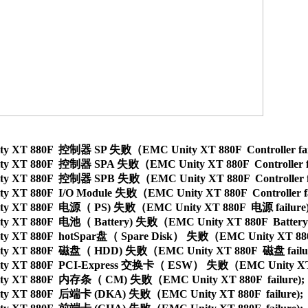
y XT 880F  控制器 SP 失败（EMC Unity XT 880F  Controller failu
y XT 880F  控制器 SPA 失败（EMC Unity XT 880F  Controller fai
y XT 880F  控制器 SPB 失败（EMC Unity XT 880F  Controller fai
y XT 880F  I/O Module 失败（EMC Unity XT 880F  Controller fai
ty XT 880F  电源（ PS) 失败（EMC Unity XT 880F  电源 failure);
y XT 880F  电池（ Battery) 失败（EMC Unity XT 880F  Battery fa
y XT 880F  hotSpar盘（ Spare Disk） 失败（EMC Unity XT 880F 
ty XT 880F  磁盘（ HDD) 失败（EMC Unity XT 880F  磁盘 failure
ty XT 880F  PCI-Express 交换卡（ ESW） 失败（EMC Unity XT 880
ty XT 880F  内存条（ CM) 失败（EMC Unity XT 880F  failure);

y XT 880F  后端卡 (DKA) 失败（EMC Unity XT 880F  failure);
