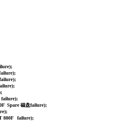
re);

lure);

lure);

lure);



ilure);

 Spare 磁盘failure);

);

F   failure);
