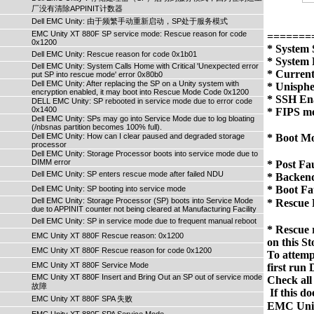
厂没有清除APPINIT计数器
Dell EMC Unity: 由于频繁手动重新启动，SP处于服务模式
EMC Unity XT 880F SP service mode: Rescue reason for code
======== 
0x1200
* System S
Dell EMC Unity: Rescue reason for code 0x1b01
* System 
Dell EMC Unity: System Calls Home with Critical 'Unexpected error
* Current
put SP into rescue mode' error 0x80b0
Dell EMC Unity: After replacing the SP on a Unity system with
* Unisphe
encryption enabled, it may boot into Rescue Mode Code 0x1200
* SSH Ena
DELL EMC Unity: SP rebooted in service mode due to error code
0x1400
* FIPS mo
Dell EMC Unity: SPs may go into Service Mode due to log bloating
(/nbsnas partition becomes 100% full).
Dell EMC Unity: How can I clear paused and degraded storage
* Boot M
processor
Dell EMC Unity: Storage Processor boots into service mode due to
DIMM error
* Post Fau
Dell EMC Unity: SP enters rescue mode after failed NDU
* Backend 
* Boot Fau
Dell EMC Unity: SP booting into service mode
Dell EMC Unity: Storage Processor (SP) boots into Service Mode
* Rescue 
due to APPINIT counter not being cleared at Manufacturing Facility
Dell EMC Unity: SP in service mode due to frequent manual reboot
* Rescue 
EMC Unity XT 880F Rescue reason: 0x1200
on this S
EMC Unity XT 880F Rescue reason for code 0x1200
To attempt
EMC Unity XT 880F Service Mode
first run 
EMC Unity XT 880F Insert and Bring Out an SP out of service mode
Check all
故障
EMC Unity XT 880F SPA 失败
EMC Uni