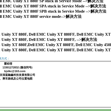
ll EMC Unity XT 880F SP stuck in Service Mode -->解决方法
ll EMC Unity XT 880F SPA stuck in Service Mode -->解决方法
ll EMC Unity XT 880F SPB stuck in Service Mode -->解决方法
ll EMC Unity XT 880F service mode-->解决方法
 Unity XT 880F, Dell EMC Unity XT 880FF, Dell EMC Unity 
 Unity XT 880F, Dell EMC Unity XT 880FF, -->解决方法

 Unity XT 880F,Dell EMC Unity XT 880FF, Dell EMC Unity 4
联系方式：
： 霍经理
3301272832 (微信同号)
 bjslkc@163.com
北京深蓝融鑫科技发展有限公司
址、乘车路线及公司位置地图