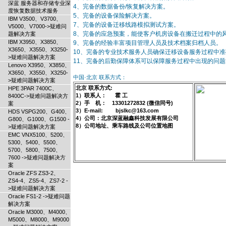
深蓝 服务器和存储专业深
4、完备的数据备份/恢复解决方案。
度恢复数据技术服务
5、完备的设备保险解决方案。
IBM V3500、V3700、
7、完备的设备迁移线路模拟测试方案。
V5000、V7000->疑难问
8、完备的应急预案，能使客户机房设备在搬迁过程中的
题解决方案
IBM X3950、X3850、
9、完备的经验丰富项目管理人员及技术档案归档人员。
X3650、X3550、X3250-
10、完备的专业技术服务人员确保迁移设备服务过程中
>疑难问题解决方案
11、完备的后勤保障体系可以保障服务过程中出现的问
Lenovo X3950、X3850、
X3650、X3550、X3250-
中国·北京 联系方式：
>疑难问题解决方案
北京 联系方式:
HPE 3PAR 7400C、
1）联系人： 霍 工
8400C->疑难问题解决方
2）手 机： 13301272832 (微信同号)
案
3）E-mail: bjslkc@163.com
HDS VSPG200、G400、
4）公司：北京深蓝融鑫科技发展有限公司
G800、G1000、G1500 -
8）公司地址、乘车路线及公司位置地图
>疑难问题解决方案
EMC VNX5100、5200、
5300、5400、5500、
5700、5800、7500、
7600 ->疑难问题解决方
案
Oracle ZFS ZS3-2、
ZS4-4、ZS5-4、ZS7-2 -
>疑难问题解决方案
Oracle FS1-2 ->疑难问题
解决方案
Oracle M3000、M4000、
M5000、M8000、M9000