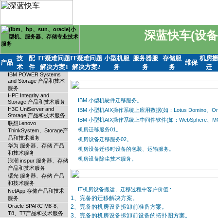
深蓝快车(设备
技
配
IT疑难问题
IT疑难问题
小型机服
服务器服
存储服
机房
产品
维保
术
件
解决方案1
解决方案2
务
务
务
迁
IBM POWER Systems
and Storage 产品和技术
服务
HPE Integrity and
IBM 小型机硬件迁移服务。
Storage 产品和技术服务
H3C UniServer and
IBM 小型机AIX操作系统上应用数据(如：Lotus Domino、O
Storage 产品和技术服务
IBM 小型机AIX操作系统上中间件软件(如：WebSphere、
联想Lenovo
机房迁移服务01。
ThinkSystem、Storage产
品和技术服务
机房设备迁移服务02。
华为 服务器、存储 产品
机房设备迁移时设备的包装、运输服务。
和技术服务
机房设备除尘技术服务。
浪潮 inspur 服务器、存储
产品和技术服务
曙光 服务器、存储 产品
和技术服务
IT机房设备搬运、迁移过程中客户价值 :
NetApp 存储产品和技术
1、完备的迁移解决方案。
服务
Oracle SPARC M8-8、
2、完备的机房设备拆卸前准备方案。
T8、T7产品和技术服务
3、完备的机房设备拆卸前设备的拓扑图方案。