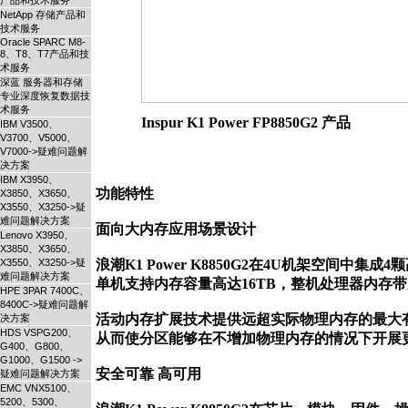
产品和技术服务
NetApp 存储产品和
技术服务
Oracle SPARC M8-
8、T8、T7产品和技
术服务
深蓝 服务器和存储
专业深度恢复数据技
术服务
Inspur K1 Power FP8850G2 产品
IBM V3500、
V3700、V5000、
V7000->疑难问题解
决方案
IBM X3950、
功能特性

X3850、X3650、
X3550、X3250->疑
难问题解决方案
面向大内存应用场景设计

Lenovo X3950、
X3850、X3650、
X3550、X3250->疑
浪潮K1 Power K8850G2在4U机架空间中
难问题解决方案
单机支持内存容量高达16TB，整机处理器内存带宽
HPE 3PAR 7400C、
8400C->疑难问题解
活动内存扩展技术提供远超实际物理内存的最大有
决方案
HDS VSPG200、
从而使分区能够在不增加物理内存的情况下开展
G400、G800、
G1000、G1500 ->
安全可靠 高可用

疑难问题解决方案
EMC VNX5100、
5200、5300、