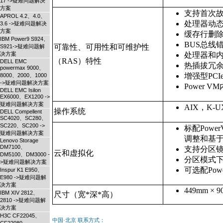
17 ->疑难问题解决
方案
支持⾸次
APROL 4.2、4.0、
处理器动
3.6 ->疑难问题解决
方案
缓存行删除功
IBM Power9 S924、
BUS总线
可靠性、可用性和可维护性
S921->疑难问题解
决方案
处理器和内
（RAS）特性
DELL EMC
热插拔冗余
powermax 9000、
增强型PC
8000、2000、1000
->疑难问题解决方案
Power
DELL EMC Isilon
EX6000、EX1200 ->
疑难问题解决方案
AIX，K-UX，R
操作系统
DELL Compellent
SC4020、SC280、
SC220、SC200 ->
标配Powe
疑难问题解决方案
调整和基
Lenovo Storage
DM7100、
支持分区镜
云和虚拟化
DM5100、DM3000 -
分区模式下
>疑难问题解决方案
可选配Pow
Inspur K1 E950、
E980 ->疑难问题解
决方案
449mm × 9
IBM XIV 2812、
尺寸（宽*深*高）
2810 ->疑难问题解
决方案
H3C CF22045、
中国·北京 联系方式：