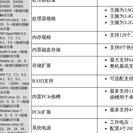
DX100、DX200、
DX600、DX900、
主频为3.6
DX8900 ->疑难问题
解决方案
主频为3.4
处理器规格
HP-UX 11iv3、11i、
主频为3.2
10、9 ->疑难问题解
决方案
HP OpenVMS 8.4、
支持128
内存规格
8.3、7.3、7.1、
6.1、5.5 ->疑难问题
支持8个热插
解决方案
内置磁盘存储
tru64 5 unix ->疑难
问题解决方案
最大支持6
Solaris 11、10、9、
存储扩展
8 ->疑难问题解决方
整机最高支
案
AIX 7.2、7.1、6.2、
可选配支持R
6.1、5.2、5.1、
RAID支持
4.3、 / 100%、/data
100%->疑难问题解
最多支持11个
决方案
内置PCIe插槽
插槽用于
SUS Linux 12、11、
10、9、8、7 ->疑难
问题解决方案
最多支持4
Redhat Linux 7、
PCIe扩展
6、5、4、3 ->疑难
问题解决方案
⼯作电压：20
Ubuntu Linux 22、
系统电源
配置4个2
21、20、19、18、