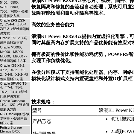
浪潮K1 Power K8850G2在芯片、模块
5400、5500、
恢复隔离和修复的全流程自动处理，系统可用度达
5700、5800、
7500、7600 ->疑难
故障智能预测和自动化隔离等技术。

问题解决方案
Oracle ZFS ZS3-
高效的业务整合能力

2、ZS4-4、ZS5-4、
ZS7-2 ->疑难问题解
决方案
浪潮K1 Power K8850G2提供内置虚拟化
Oracle FS1-2 ->疑
同时其超高内存扩展支持的产品优势能有效应对
难问题解决方案
Oracle M3000、
M4000、M5000、
拥有极高的性价比和性能功耗优势，POWER9智
M8000、M9000 ->
实现工作负载优化。

疑难问题解决方案
Oracle X86 X8-2、
X7-2、X6-2、X5-
在微分区模式下支持智能化处理器、内存、网络I
2、X4-8、X2-2->疑
模块化设计模式支持内置硬盘柜和外置IO扩展柜
难问题解决方案
Oracle SPARC T8-
4、T7-4、T5-8、
T5-2、T4-4 ->疑难
问题解决方案
Oracle Database
11G、12C ->疑难问
题解决方案
型号
浪潮K1 Power K
NBU Backup备份/恢
4U机架式
复软件 ->疑难问题
产品形态
解决方案
Fujitsu Storage
2-4颗P
Eternus DX60、
处理器数量