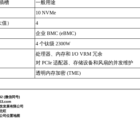
插槽
一般用途
10 NVMe
大值）
4
企业 BMC (eBMC)
4 个钛级 2300W
处理器、内存和 I/O VRM 冗余
对 PCIe 适配器、存储设备和风扇的并发维护
透明内存加密 (TME)
32 (微信同号)
63.com
技发展有限公司
北旺
公司位置地图