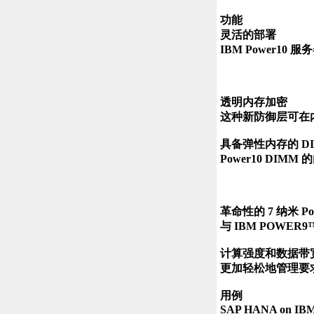
功能

灵活的部署

IBM Power1
透明内存加密

这种新防御层可在
具备弹性内存的 DI
Power10 DIM
革命性的 7 纳米 Po
与 IBM POW
计算强度和数据带宽
更加轻松地管理要求
用例

SAP HANA on IBM