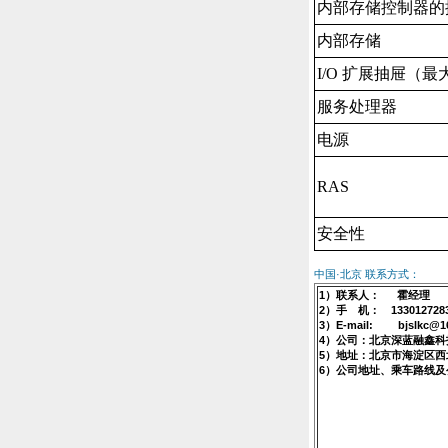
内部存储控制器的
内部存储
I/O 扩展抽屉（最
服务处理器
电源
RAS
安全性
中国·北京 联系方式：
1）联系人： 霍经理
2）手 机： 133012728
3）E-mail: bjslkc@1
4）公司：北京深蓝融鑫科
5）地址：北京市海淀区西
6）公司地址、乘车路线及