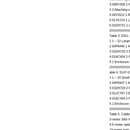
3 00RY309 1 Rai
4 2 Attaching s
5 00Y2512 1 R
6 01YK724 1 L
6 01DH721 1 L
///////////////////////
Table 3. ESLL
1 1 – 12 Large
2 64P8446 1 M
3 01DH720 2 
4 01AC404 2 
5 1 Enclosure
///////////////////////
able 4. 5147-
1 1 – 24 Small
2 64P8447 1 M
3 01DH720 2 
3 01JC767 2 E
4 01AC404 2 
5 1 Enclosure
///////////////////////
Table 5. Cabl
3-meter SAS X
4.5-meter opt
10-meter opti