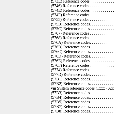
57B3) Reference codes. . . . . . . . . . . . . . . . . . . . . . . . . . . . 873
(57B4) Reference codes. . . . . . . . . . . . . . . . . . . . . . . . . . . . 889
(57B5) Reference codes. . . . . . . . . . . . . . . . . . . . . . . . . . . . 905
(57B7) Reference codes. . . . . . . . . . . . . . . . . . . . . . . . . . . . 921
(57B8) Reference codes. . . . . . . . . . . . . . . . . . . . . . . . . . . . 925
(57BB) Reference codes. . . . . . . . . . . . . . . . . . . . . . . . . . . . 941
(57C3) Reference codes. . . . . . . . . . . . . . . . . . . . . . . . . . . . 957
(57C4) Reference codes. . . . . . . . . . . . . . . . . . . . . . . . . . . . 975
(57C6) Reference codes. . . . . . . . . . . . . . . . . . . . . . . . . . . . 991
(57C7) Reference codes . . . . . . . . . . . . . . . . . . . . . . . . . . . 1007
(57CB) Reference codes . . . . . . . . . . . . . . . . . . . . . . . . . . . 1023
(57CC) Reference codes . . . . . . . . . . . . . . . . . . . . . . . . . . . 1039
(57CD) Reference codes . . . . . . . . . . . . . . . . . . . . . . . . . . . 1055
(57CE) Reference codes . . . . . . . . . . . . . . . . . . . . . . . . . . . 1071
(57CF) Reference codes . . . . . . . . . . . . . . . . . . . . . . . . . . . 1087
(57D3) Reference codes . . . . . . . . . . . . . . . . . . . . . . . . . . . 1103
(57D4) Reference codes . . . . . . . . . . . . . . . . . . . . . . . . . . . 1105
(57FC) Reference codes . . . . . . . . . . . . . . . . . . . . . . . . . . . 1107
(57FE) Reference codes . . . . . . . . . . . . . . . . . . . . . . . . . . . 1111
(57FF) Reference codes . . . . . . . . . . . . . . . . . . . . . . . . . . . 1113
(58B0) Reference codes . . . . . . . . . . . . . . . . . . . . . . . . . . . 1123
(58B2) Reference codes . . . . . . . . . . . . . . . . . . . . . . . . . . . 1127
(58B3) Reference codes . . . . . . . . . . . . . . . . . . . . . . . . . . . 1131
(58B4) Reference codes . . . . . . . . . . . . . . . . . . . . . . . . . . . 1135
(58B5) Reference codes . . . . . . . . . . . . . . . . . . . . . . . . . . . 1139
(58B6) Reference codes . . . . . . . . . . . . . . . . . . . . . . . . . . . 1143
(58B8) Reference codes . . . . . . . . . . . . . . . . . . . . . . . . . . . 1147
Contents ix
(58B9) Reference codes . . . . . . . . . . . . . . . . . . . . . . . . . . . 1151
(58BB) Reference codes . . . . . . . . . . . . . . . . . . . . . . . . . . . 1155
(5907) Reference codes . . . . . . . . . . . . . . . . . . . . . . . . . . . 1159
(59C0) Reference codes . . . . . . . . . . . . . . . . . . . . . . . . . . . 1165
(59C2) Reference codes . . . . . . . . . . . . . . . . . . . . . . . . . . . 1169
(59C8) Reference codes . . . . . . . . . . . . . . . . . . . . . . . . . . . 1173
(59C9) Reference codes . . . . . . . . . . . . . . . . . . . . . . . . . . . 1177
(59CC) Reference codes . . . . . . . . . . . . . . . . . . . . . . . . . . . 1181
(59CD) Reference codes . . . . . . . . . . . . . . . . . . . . . . . . . . . 1185
(59E1) Reference codes . . . . . . . . . . . . . . . . . . . . . . . . . . . 1189
(59E5) Reference codes . . . . . . . . . . . . . . . . . . . . . . . . . . . 1193
(59E6) Reference codes . . . . . . . . . . . . . . . . . . . . . . . . . . . 1197
(59EA) Reference codes . . . . . . . . . . . . . . . . . . . . . . . . . . . 1201
(59F6) Reference codes . . . . . . . . . . . . . . . . . . . . . . . . . . . 1205
(59F7) Reference codes . . . . . . . . . . . . . . . . . . . . . . . . . . . 1209
(6258) Reference codes . . . . . . . . . . . . . . . . . . . . . . . . . . . 1213
(6279) Reference codes . . . . . . . . . . . . . . . . . . . . . . . . . . . 1219
(6320) Reference codes . . . . . . . . . . . . . . . . . . . . . . . . . . . 1225
(6321) Reference codes . . . . . . . . . . . . . . . . . . . . . . . . . . . 1229
(632B) Reference codes . . . . . . . . . . . . . . . . . . . . . . . . . . . 1233
(632C) Reference codes . . . . . . . . . . . . . . . . . . . . . . . . . . . 1235
(6330) Reference codes . . . . . . . . . . . . . . . . . . . . . . . . . . . 1237
(6331) Reference codes . . . . . . . . . . . . . . . . . . . . . . . . . . . 1241
(6333) Reference codes . . . . . . . . . . . . . . . . . . . . . . . . . . . 1245
(6336) Reference codes . . . . . . . . . . . . . . . . . . . . . . . . . . . 1249
(6337) Reference codes . . . . . . . . . . . . . . . . . . . . . . . . . . . 1253
(6382) Reference codes . . . . . . . . . . . . . . . . . . . . . . . . . . . 1257
x System reference codes (1xxx - Axxx)
(6383) Reference codes . . . . . . . . . . . . . . . . . . . . . . . . . . . 1263
(6384) Reference codes . . . . . . . . . . . . . . . . . . . . . . . . . . . 1269
(6386) Reference codes . . . . . . . . . . . . . . . . . . . . . . . . . . . 1275
(6387) Reference codes . . . . . . . . . . . . . . . . . . . . . . . . . . . 1281
(63A0) Reference codes . . . . . . . . . . . . . . . . . . . . . . . . . . . 1287
(63A1) Reference codes . . . . . . . . . . . . . . . . . . . . . . . . . . . 1293
(63B8) Reference codes . . . . . . . . . . . . . . . . . . . . . . . . . . . 1299
(63BC) Reference codes . . . . . . . . . . . . . . . . . . . . . . . . . . . 1301
(6607) Reference codes . . . . . . . . . . . . . . . . . . . . . . . . . . . 1303
(6713) Reference codes . . . . . . . . . . . . . . . . . . . . . . . . . . . 1307
(6714) Reference codes . . . . . . . . . . . . . . . . . . . . . . . . . . . 1311
(6717) Reference codes . . . . . . . . . . . . . . . . . . . . . . . . . . . 1315
(6718) Reference codes . . . . . . . . . . . . . . . . . . . . . . . . . . . 1319
(6719) Reference codes . . . . . . . . . . . . . . . . . . . . . . . . . . . 1323
(6A59) Reference codes . . . . . . . . . . . . . . . . . . . . . . . . . . . 1327
(6B22) Reference codes . . . . . . . . . . . . . . . . . . . . . . . . . . . 1329
(6B23) Reference codes . . . . . . . . . . . . . . . . . . . . . . . . . . . 1331
(6B25) Reference codes . . . . . . . . . . . . . . . . . . . . . . . . . . . 1333
(7207) Reference codes . . . . . . . . . . . . . . . . . . . . . . . . . . . 1335
(A1xx) Reference codes . . . . . . . . . . . . . . . . . . . . . . . . . . . 1341
(A2xx) Reference c