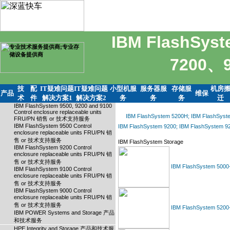
IBM FlashSys
7200、
技
配
IT疑难问题
IT疑难问题
小型机服
服务器服
存储服
机房
产品
维保
术
件
解决方案1
解决方案2
务
务
务
迁
IBM FlashSystem 9500, 9200 and 9100
Control enclosure replaceable units
IBM FlashSystem 5200H; IBM FlashSyste
FRU/PN 销售 or 技术支持服务
IBM FlashSystem 9500 Control
IBM FlashSystem 9200; IBM FlashS
enclosure replaceable units FRU/PN 销
售 or 技术支持服务
IBM FlashSystem Storage
IBM FlashSystem 9200 Control
enclosure replaceable units FRU/PN 销
售 or 技术支持服务
IBM FlashSystem 5000
IBM FlashSystem 9100 Control
enclosure replaceable units FRU/PN 销
售 or 技术支持服务
IBM FlashSystem 9000 Control
enclosure replaceable units FRU/PN 销
售 or 技术支持服务
IBM FlashSystem 5200
IBM POWER Systems and Storage 产品
和技术服务
HPE Integrity and Storage 产品和技术服