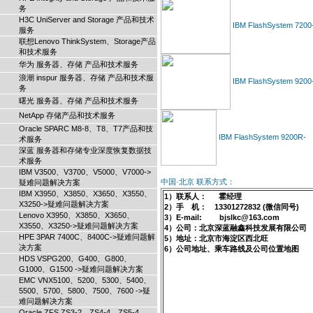
务
H3C UniServer and Storage 产品和技术
IBM FlashSystem 7200
服务
联想Lenovo ThinkSystem、Storage产品
和技术服务
华为 服务器、存储 产品和技术服务
浪潮 inspur 服务器、存储 产品和技术服
IBM FlashSystem 9200
务
曙光 服务器、存储 产品和技术服务
NetApp 存储产品和技术服务
Oracle SPARC M8-8、T8、T7产品和技
IBM FlashSystem 9200R-
术服务
深蓝 服务器和存储专业深度恢复数据技
术服务
IBM V3500、V3700、V5000、V7000->
中国·北京 联系方式：
疑难问题解决方案
IBM X3950、X3850、X3650、X3550、
1）联系人： 霍经理
X3250->疑难问题解决方案
2）手 机： 13301272832 (微信同号)
Lenovo X3950、X3850、X3650、
3）E-mail: bjslkc@163.com
X3550、X3250->疑难问题解决方案
4）公司：北京深蓝融鑫科技发展有限公司
HPE 3PAR 7400C、8400C->疑难问题解
5）地址：北京市海淀区西北旺
决方案
6）公司地址、乘车路线及公司位置地图
HDS VSPG200、G400、G800、
G1000、G1500 ->疑难问题解决方案
EMC VNX5100、5200、5300、5400、
5500、5700、5800、7500、7600 ->疑
难问题解决方案
Oracle ZFS ZS3-2、ZS4-4、ZS5-4、