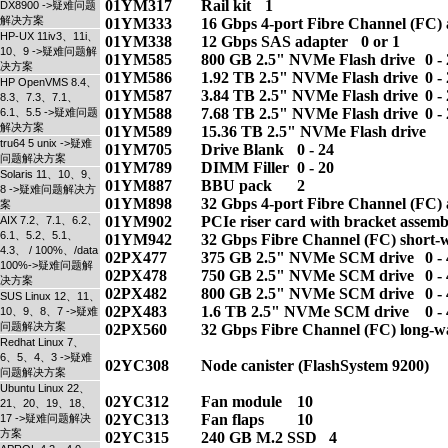
01YM317 	Rail kit 	1

DX8900 ->疑难问题
解决方案
01YM333 	16 Gbps 4-port Fibre Channel (FC) adapter 	0 - 3

HP-UX 11iv3、11i、
01YM338 	12 Gbps SAS adapter 	0 or 1 

10、9 ->疑难问题解
01YM585 	800 GB 2.5" NVMe Flash drive 	0 - 24  

决方案
01YM586 	1.92 TB 2.5" NVMe Flash drive 	0 - 24  

HP OpenVMS 8.4、
01YM587 	3.84 TB 2.5" NVMe Flash drive 	0 - 24  

8.3、7.3、7.1、
01YM588 	7.68 TB 2.5" NVMe Flash drive 	0 - 24  

6.1、5.5 ->疑难问题
解决方案
01YM589 	15.36 TB 2.5" NVMe Flash drive 	0 - 24  

tru64 5 unix ->疑难
01YM705 	Drive Blank 	0 - 24

问题解决方案
01YM789 	DIMM Filler 	0 - 20

Solaris 11、10、9、
01YM887 	BBU pack 	2 

8 ->疑难问题解决方
01YM898 	32 Gbps 4-port Fibre Channel (FC) adapter 	0 - 3

案
01YM902 	PCIe riser card with bracket assembly 	6

AIX 7.2、7.1、6.2、
6.1、5.2、5.1、
01YM942 	32 Gbps Fibre Channel (FC) short-wave (SW) SFP 	0 - 12

4.3、 / 100%、/data
02PX477 	375 GB 2.5" NVMe SCM drive 	0 - 4   

100%->疑难问题解
02PX478 	750 GB 2.5" NVMe SCM drive 	0 - 4   

决方案
02PX482 	800 GB 2.5" NVMe SCM drive 	0 - 4   

SUS Linux 12、11、
02PX483 	1.6 TB 2.5" NVMe SCM drive 	0 - 4   

10、9、8、7 ->疑难
问题解决方案
02PX560 	32 Gbps Fibre Channel (FC) long-wave (LW) SFP 	0 - 6

Redhat Linux 7、
6、5、4、3 ->疑难
02YC308 	Node canister (FlashSystem 9200) 	2 

问题解决方案
Ubuntu Linux 22、
02YC312 	Fan module 	10   

21、20、19、18、
02YC313 	Fan flaps 	10

17 ->疑难问题解决
方案
02YC315 	240 GB M.2 SSD 	4  
