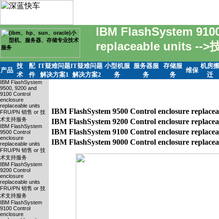
IBM FlashSystem 9100
replaceable units -
技
配
IT疑难问题
IT疑难问题
小型机服
服务器服
存储服
机房
产品
维保
术
件
解决方案1
解决方案2
务
务
务
迁
IBM FlashSystem
9500, 9200 and
9100 Control
enclosure
replaceable units
IBM FlashSystem 9500 Control enclosure rep
FRU/PN 销售 or 技
术支持服务
IBM FlashSystem 9200 Control enclosure rep
IBM FlashSystem
IBM FlashSystem 9100 Control enclosure rep
9500 Control
enclosure
replaceable units
FRU/PN 销售 or 技
术支持服务
IBM FlashSystem
9200 Control
enclosure
replaceable units
FRU/PN 销售 or 技
术支持服务
IBM FlashSystem
9100 Control
enclosure