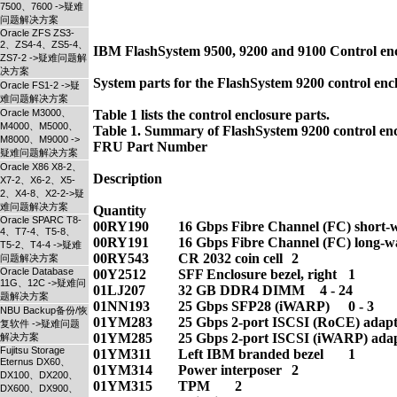
7500、7600 ->疑难
问题解决方案
Oracle ZFS ZS3-
2、ZS4-4、ZS5-4、
IBM FlashSystem 9500, 9200 and 9100 Control encl
ZS7-2 ->疑难问题解
决方案
System parts for the FlashSystem 9200 control encl
Oracle FS1-2 ->疑
难问题解决方案
Oracle M3000、
Table 1 lists the control enclosure parts.

M4000、M5000、
Table 1. Summary of FlashSystem 9200 control encl
M8000、M9000 ->
FRU Part Number

疑难问题解决方案
Oracle X86 X8-2、
Description

X7-2、X6-2、X5-
2、X4-8、X2-2->疑
难问题解决方案
Quantity

Oracle SPARC T8-
00RY190 	16 Gbps Fibre Channel (FC) short-wave (SW) SFP 	0 - 12

4、T7-4、T5-8、
00RY191 	16 Gbps Fibre Channel (FC) long-wave (LW) SFP 	0 - 12

T5-2、T4-4 ->疑难
00RY543 	CR 2032 coin cell 	2

问题解决方案
Oracle Database
00Y2512 	SFF Enclosure bezel, right 	1

11G、12C ->疑难问
01LJ207 	32 GB DDR4 DIMM 	4 - 24

题解决方案
01NN193 	25 Gbps SFP28 (iWARP) 	0 - 3

NBU Backup备份/恢
01YM283 	25 Gbps 2-port ISCSI (RoCE) adapter 	0 - 3

复软件 ->疑难问题
01YM285 	25 Gbps 2-port ISCSI (iWARP) adapter 	0 - 3

解决方案
Fujitsu Storage
01YM311 	Left IBM branded bezel 	1

Eternus DX60、
01YM314 	Power interposer 	2   

DX100、DX200、
01YM315 	TPM 	2

DX600、DX900、