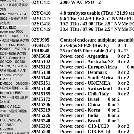
APROL 4.2、4.0、
02YC415 	2000 W AC PSU 	2  

3.6 ->疑难问题解决
方案
02YC416 	4.8 terabytes usable (TBu) / 21.99 terabytes effective (TBe) NVMe IBM FlashCore® Modules (FCM) 2.0 	0 - 24

IBM Power9 S924、
02YC417 	9.6 TBu / 21.99 TBe 2.5" NVMe FCM 2.0 	0 - 24   

S921->疑难问题解
决方案
02YC418 	19.2 TBu / 43.98 TBe 2.5" NVMe FCM 2.0 	0 - 24   

DELL EMC
02YC419 	38.4 TBu / 87.96 TBe 2.5" NVMe FCM 2.0 	0 - 24   

powermax 9000、
8000、2000、1000
02YJ905 	Control enclosure midplane assembly 	1    

->疑难问题解决方案
03GH278 	25 Gbps SFP28 (RoCE) 	0 - 3

DELL EMC Isilon
EX6000、EX1200 ->
15R8848 	25 m OM3 fiber cable (LC) 	0 - 12

疑难问题解决方案
39M5068 	Power cord - Argentina 	0 or 2

DELL Compellent
39M5102 	Power cord - Australia/NZ 	0 or 2

SC4020、SC280、
SC220、SC200 ->
39M5123 	Power cord - Europe/Africa 	0 or 2

疑难问题解决方案
39M5130 	Power cord - Denmark 	0 or 2

Lenovo Storage
39M5144 	Power cord - South Africa 	0 or 2

DM7100、
39M5151 	Power cord - UK/EMEA 	0 or 2

DM5100、DM3000 -
39M5158 	Power cord - Switzerland 	0 or 2

>疑难问题解决方案
Inspur K1 E950、
39M5165 	Power cord - Chile/Italy 	0 or 2

E980 ->疑难问题解
39M5172 	Power cord - Israel 	0 or 2

决方案
39M5206 	Power cord - China 	0 or 2

IBM XIV 2812、
39M5219 	Power cord - Korea 	0 or 2

2810 ->疑难问题解
39M5226 	Power cord - India 	0 or 2

决方案
39M5240 	Power cord - Brazil 	0 or 2

H3C CF22045、
CF22080、
39M5392 	Power cord - C13-I/C20 	0 or 2

CF22084、
39M5508 	Power cord - C13-E/C14 	0 or 2

CF22085->疑难问题