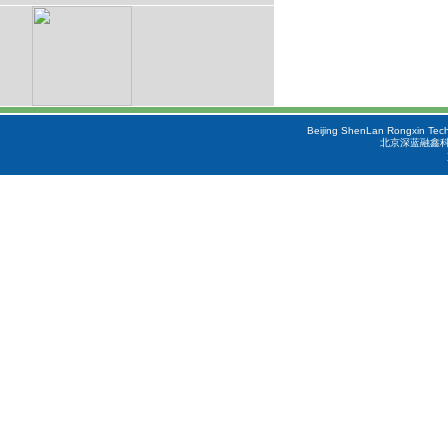
Beijing ShenLan Rongxin Tech
北京深蓝融鑫科