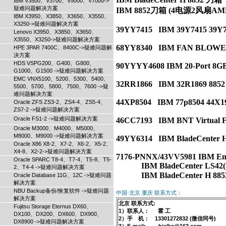
IBM V3500、V3700、V5000、V7000->
疑难问题解决方案
IBM 8852刀箱 (4电源2风
IBM X3950、X3850、X3650、X3550、
X3250->疑难问题解决方案
39YY7415   IBM 39Y7415 39Y74
Lenovo X3950、X3850、X3650、
X3550、X3250->疑难问题解决方案
68YY8340   IBM FAN BLOW
HPE 3PAR 7400C、8400C->疑难问题解
决方案
HDS VSPG200、G400、G800、
90YYYY4608 IBM 20-Port 8GB
G1000、G1500 ->疑难问题解决方案
EMC VNX5100、5200、5300、5400、
32RR1866   IBM 32R1869 8
5500、5700、5800、7500、7600 ->疑
难问题解决方案
44XP8504   IBM 77p8504 44X19
Oracle ZFS ZS3-2、ZS4-4、ZS5-4、
ZS7-2 ->疑难问题解决方案
Oracle FS1-2 ->疑难问题解决方案
46CC7193   IBM BNT Virtual F
Oracle M3000、M4000、M5000、
M8000、M9000 ->疑难问题解决方案
49YY6314   IBM BladeCenter
Oracle X86 X8-2、X7-2、X6-2、X5-2、
X4-8、X2-2->疑难问题解决方案
Oracle SPARC T8-4、T7-4、T5-8、T5-
IBM BladeCenter LS42
2、T4-4 ->疑难问题解决方案
IBM BladeCente
Oracle Database 11G、12C ->疑难问题
解决方案
NBU Backup备份/恢复软件 ->疑难问题
中国·北京 重庆 联系方式：
解决方案
北京 联系方式:
Fujitsu Storage Eternus DX60、
1）联系人： 霍 工
DX100、DX200、DX600、DX900、
2）手 机： 13301272832 (微信同号)
DX8900 ->疑难问题解决方案