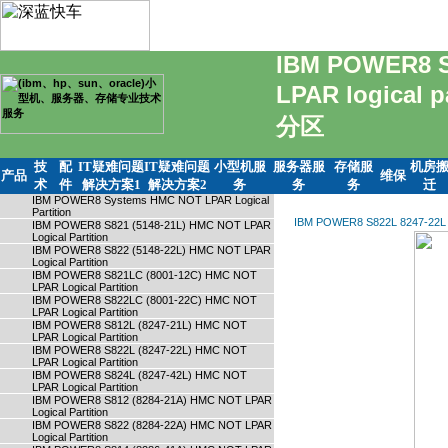
IBM POWER8 S
LPAR logical
分区
技
配
IT疑难问题
IT疑难问题
小型机服
服务器服
存储服
机房
产品
维保
术
件
解决方案1
解决方案2
务
务
务
迁
IBM POWER8 Systems HMC NOT LPAR Logical
Partition
IBM POWER8 S822L 8247-2
IBM POWER8 S821 (5148-21L) HMC NOT LPAR
Logical Partition
IBM POWER8 S822 (5148-22L) HMC NOT LPAR
Logical Partition
IBM POWER8 S821LC (8001-12C) HMC NOT
LPAR Logical Partition
IBM POWER8 S822LC (8001-22C) HMC NOT
LPAR Logical Partition
IBM POWER8 S812L (8247-21L) HMC NOT
LPAR Logical Partition
IBM POWER8 S822L (8247-22L) HMC NOT
LPAR Logical Partition
IBM POWER8 S824L (8247-42L) HMC NOT
LPAR Logical Partition
IBM POWER8 S812 (8284-21A) HMC NOT LPAR
Logical Partition
IBM POWER8 S822 (8284-22A) HMC NOT LPAR
Logical Partition