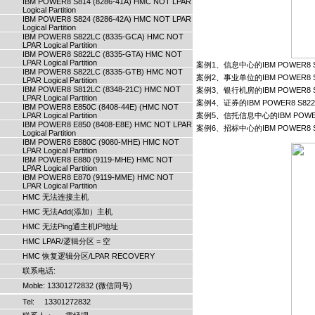
IBM POWER8 S814 (8286-41A) HMC NOT LPAR
Logical Partition
IBM POWER8 S824 (8286-42A) HMC NOT LPAR
Logical Partition
IBM POWER8 S822LC (8335-GCA) HMC NOT
LPAR Logical Partition
IBM POWER8 S822LC (8335-GTA) HMC NOT
LPAR Logical Partition
案例1、信息中心的IBM POWER8 S822
IBM POWER8 S822LC (8335-GTB) HMC NOT
案例2、事业单位的IBM POWER8 S822
LPAR Logical Partition
IBM POWER8 S812LC (8348-21C) HMC NOT
案例3、银行机房的IBM POWER8 S822
LPAR Logical Partition
案例4、证券的IBM POWER8 S822L 8
IBM POWER8 E850C (8408-44E) (HMC NOT
LPAR Logical Partition
案例5、信托信息中心的IBM POWER8
IBM POWER8 E850 (8408-E8E) HMC NOT LPAR
案例6、招标中心的IBM POWER8 S822
Logical Partition
IBM POWER8 E880C (9080-MHE) HMC NOT
LPAR Logical Partition
IBM POWER8 E880 (9119-MHE) HMC NOT
LPAR Logical Partition
IBM POWER8 E870 (9119-MME) HMC NOT
LPAR Logical Partition
HMC 无法连接主机
HMC 无法Add(添加）主机
HMC 无法Ping通主机IP地址
HMC LPAR/逻辑分区 = 空
HMC 恢复逻辑分区/LPAR RECOVERY
联系电话:
Moble: 13301272832 (微信同号)
Tel: 13301272832