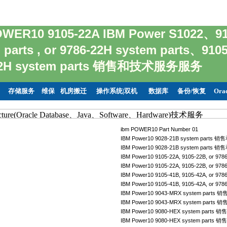
WER10 9105-22A IBM Power S1022、910
 parts , or 9786-22H system parts、9105
42H system parts 销售和技术服务服务
存储服务
维保
机房搬迁
操作系统|双机
数据库
备份/恢复
Ora
ibm POWER10 Part Number 01
IBM Power10 9028-21B system part
IBM Power10 9028-21B system parts
IBM Power10 9105-22A, 9105-22B, or 
IBM Power10 9105-22A, 9105-22B, or 
IBM Power10 9105-41B, 9105-42A, or 
IBM Power10 9105-41B, 9105-42A, or 
IBM Power10 9043-MRX system part
IBM Power10 9043-MRX system part
IBM Power10 9080-HEX system part
IBM Power10 9080-HEX system parts