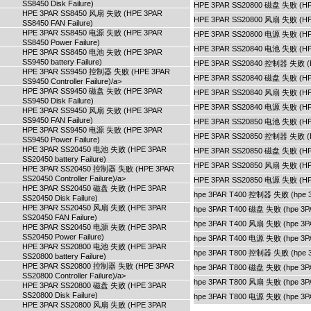
SS8450 Disk Failure)
HPE 3PAR SS20800 磁盘 失败 (HPE 
HPE 3PAR SS8450 风扇 失败 (HPE 3PAR
HPE 3PAR SS20800 风扇 失败 (HPE 
SS8450 FAN Failure)
HPE 3PAR SS8450 电源 失败 (HPE 3PAR
HPE 3PAR SS20800 电源 失败 (HPE 
SS8450 Power Failure)
HPE 3PAR SS20840 电池 失败 (HPE 3
HPE 3PAR SS8450 电池 失败 (HPE 3PAR
SS9450 battery Failure)
HPE 3PAR SS20840 控制器 失败 (HPE 
HPE 3PAR SS9450 控制器 失败 (HPE 3PAR
HPE 3PAR SS20840 磁盘 失败 (HPE 
SS9450 Controller Failure)/a>
HPE 3PAR SS9450 磁盘 失败 (HPE 3PAR
HPE 3PAR SS20840 风扇 失败 (HPE 
SS9450 Disk Failure)
HPE 3PAR SS20840 电源 失败 (HPE 
HPE 3PAR SS9450 风扇 失败 (HPE 3PAR
SS9450 FAN Failure)
HPE 3PAR SS20850 电池 失败 (HPE 3
HPE 3PAR SS9450 电源 失败 (HPE 3PAR
HPE 3PAR SS20850 控制器 失败 (HPE 
SS9450 Power Failure)
HPE 3PAR SS20450 电池 失败 (HPE 3PAR
HPE 3PAR SS20850 磁盘 失败 (HPE 
SS20450 battery Failure)
HPE 3PAR SS20850 风扇 失败 (HPE 
HPE 3PAR SS20450 控制器 失败 (HPE 3PAR
SS20450 Controller Failure)/a>
HPE 3PAR SS20850 电源 失败 (HPE 
HPE 3PAR SS20450 磁盘 失败 (HPE 3PAR
hpe 3PAR T400 控制器 失败 (hpe 3PA
SS20450 Disk Failure)
HPE 3PAR SS20450 风扇 失败 (HPE 3PAR
hpe 3PAR T400 磁盘 失败 (hpe 3PAR
SS20450 FAN Failure)
hpe 3PAR T400 风扇 失败 (hpe 3PAR
HPE 3PAR SS20450 电源 失败 (HPE 3PAR
SS20450 Power Failure)
hpe 3PAR T400 电源 失败 (hpe 3PAR
HPE 3PAR SS20800 电池 失败 (HPE 3PAR
hpe 3PAR T800 控制器 失败 (hpe 3PA
SS20800 battery Failure)
HPE 3PAR SS20800 控制器 失败 (HPE 3PAR
hpe 3PAR T800 磁盘 失败 (hpe 3PAR
SS20800 Controller Failure)/a>
hpe 3PAR T800 风扇 失败 (hpe 3PAR
HPE 3PAR SS20800 磁盘 失败 (HPE 3PAR
SS20800 Disk Failure)
hpe 3PAR T800 电源 失败 (hpe 3PAR
HPE 3PAR SS20800 风扇 失败 (HPE 3PAR