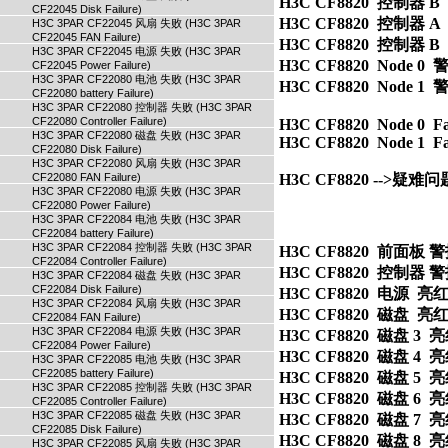
H3C CF8820  控制器 B  亮红
CF22045 Disk Failure)
H3C CF8820  控制器 A 
H3C 3PAR CF22045 风扇 失败 (H3C 3PAR
CF22045 FAN Failure)
H3C CF8820  控制器 B 
H3C 3PAR CF22045 电源 失败 (H3C 3PAR
H3C CF8820  Node 0  
CF22045 Power Failure)
H3C 3PAR CF22080 电池 失败 (H3C 3PAR
H3C CF8820  Node 1  
CF22080 battery Failure)
H3C 3PAR CF22080 控制器 失败 (H3C 3PAR
CF22080 Controller Failure)
H3C CF8820  Node 0  Fai
H3C 3PAR CF22080 磁盘 失败 (H3C 3PAR
H3C CF8820  Node 1  Fai
CF22080 Disk Failure)
H3C 3PAR CF22080 风扇 失败 (H3C 3PAR
CF22080 FAN Failure)
H3C CF8820 -->疑
H3C 3PAR CF22080 电源 失败 (H3C 3PAR
CF22080 Power Failure)
H3C 3PAR CF22084 电池 失败 (H3C 3PAR
CF22084 battery Failure)
H3C 3PAR CF22084 控制器 失败 (H3C 3PAR
H3C CF8820  前面板 警报
CF22084 Controller Failure)
H3C CF8820  控制器 警报
H3C 3PAR CF22084 磁盘 失败 (H3C 3PAR
CF22084 Disk Failure)
H3C CF8820  电源  亮红灯    
H3C 3PAR CF22084 风扇 失败 (H3C 3PAR
H3C CF8820  磁盘  亮红灯    
CF22084 FAN Failure)
H3C 3PAR CF22084 电源 失败 (H3C 3PAR
H3C CF8820  磁盘 3  亮红灯  
CF22084 Power Failure)
H3C CF8820  磁盘 4  亮红灯  
H3C 3PAR CF22085 电池 失败 (H3C 3PAR
CF22085 battery Failure)
H3C CF8820  磁盘 5  亮红灯  
H3C 3PAR CF22085 控制器 失败 (H3C 3PAR
H3C CF8820  磁盘 6  亮红灯  
CF22085 Controller Failure)
H3C 3PAR CF22085 磁盘 失败 (H3C 3PAR
H3C CF8820  磁盘 7  亮红灯  
CF22085 Disk Failure)
H3C CF8820  磁盘 8  亮红灯  
H3C 3PAR CF22085 风扇 失败 (H3C 3PAR