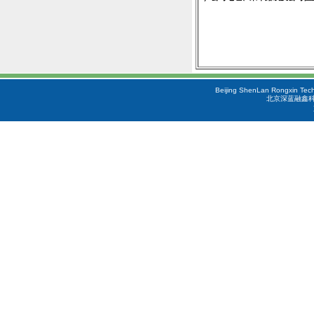
Beijing ShenLan Rongxin Tech
北京深蓝融鑫科