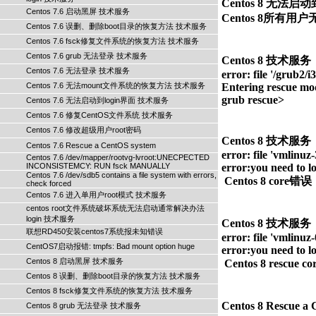
Centos 8 无法启动到
Centos 7.6 启动黑屏 技术服务
Centos 7.6 误删、删除boot目录的恢复方法 技术服务
Centos 7.6 fsck修复文件系统的恢复方法 技术服务
Centos 7.6 grub 无法登录 技术服务
Centos 8 技术服务；   
Centos 7.6 无法登录 技术服务
error: file '/grub2/
Centos 7.6 无法mount文件系统的恢复方法 技术服务
Entering rescue mode
Centos 7.6 无法启动到login界面 技术服务
Centos 7.6 修复CentOS文件系统 技术服务
Centos 7.6 修改超级用户root密码
Centos 8 技术服务；   
Centos 7.6 Rescue a CentOS system
error: file 'vmlinuz-
Centos 7.6 /dev/mapper/rootvg-lvroot:UNECPECTED
INCONSISTEMCY: RUN fsck MANUALLY
error:you need to load
Centos 7.6 /dev/sdb5 contains a file system with errors,
check forced
Centos 7.6 进入单用户root模式 技术服务
centos root文件系统破坏系统无法启动通常解决办法
login 技术服务
Centos 8 技术服务；   
联想RD450安装centos7系统报未知错误
error: file 'vmlinuz
CentOS7启动报错: tmpfs: Bad mount option huge
error:you need to load
Centos 8 启动黑屏 技术服务
Centos 8 误删、删除boot目录的恢复方法 技术服务
Centos 8 fsck修复文件系统的恢复方法 技术服务
Centos 8 grub 无法登录 技术服务