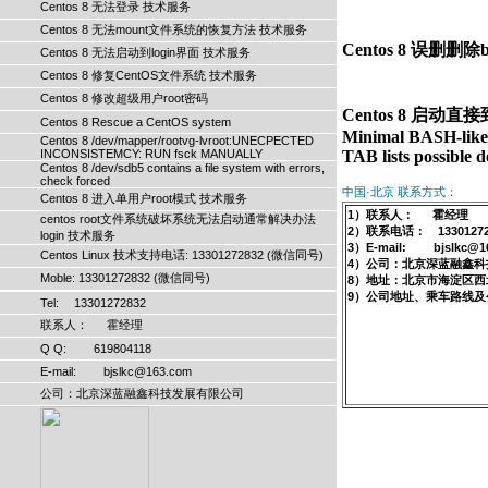
Centos 8 无法登录 技术服务
Centos 8 无法mount文件系统的恢复方法 技术服务
Centos 8 无法启动到login界面 技术服务
Centos 8 修复CentOS文件系统 技术服务
Centos 8 修改超级用户root密码
Centos 8 启动直接到g
Centos 8 Rescue a CentOS system
Minimal BASH-like l
Centos 8 /dev/mapper/rootvg-lvroot:UNECPECTED
INCONSISTEMCY: RUN fsck MANUALLY
Centos 8 /dev/sdb5 contains a file system with errors,
check forced
中国·北京 联系方式：
Centos 8 进入单用户root模式 技术服务
1）联系人： 霍经理
centos root文件系统破坏系统无法启动通常解决办法
2）联系电话： 13301272
login 技术服务
3）E-mail: bjslkc@1
Centos Linux 技术支持电话: 13301272832 (微信同号)
4）公司：北京深蓝融鑫科
Moble: 13301272832 (微信同号)
8）地址：北京市海淀区西
9）公司地址、乘车路线及
Tel: 13301272832
联系人： 霍经理
Q Q: 619804118
E-mail: bjslkc@163.com
公司：北京深蓝融鑫科技发展有限公司