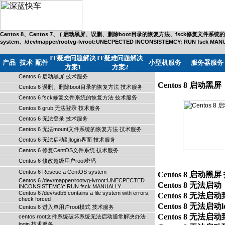
Centos 8、Centos 7、 ( 启动黑屏、误删、删除boot目录的恢复方法、fsck修复文件
system、/dev/mapper/rootvg-lvroot:UNECPECTED INCONSISTEMCY: RUN fsc
IT疑难问题解决
IT疑难问题解决
产品
技术
配件
小型机服务
服务器服务
方案1
方案2
Centos 6 启动黑屏 技术服务
Centos 8 启动黑屏
Centos 6 误删、删除boot目录的恢复方法 技术服务
Centos 6 fsck修复文件系统的恢复方法 技术服务
Centos 6 grub 无法登录 技术服务
Centos 6 无法登录 技术服务
Centos 6 无法mount文件系统的恢复方法 技术服务
Centos 6 无法启动到login界面 技术服务
Centos 6 修复CentOS文件系统 技术服务
Centos 6 修改超级用户root密码
Centos 6 Rescue a CentOS system
Centos 8 启动黑屏 技
Centos 6 /dev/mapper/rootvg-lvroot:UNECPECTED
Centos 8 无法启动； 
INCONSISTEMCY: RUN fsck MANUALLY
Centos 6 /dev/sdb5 contains a file system with errors,
Centos 8 无法启动到
check forced
Centos 8 无法启动logi
Centos 6 进入单用户root模式 技术服务
Centos 8 无法启动到
centos root文件系统破坏系统无法启动通常解决办法
login 技术服务