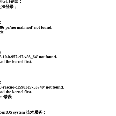
GUI界面；     

    

i386-pc/normal.mod' not found.   

     

    

3.10.0-957.el7.x86_64' not found.   

 the kernel first.     

    

-0-rescue-c15983e5753740' not found.   

 the kernel first.     
