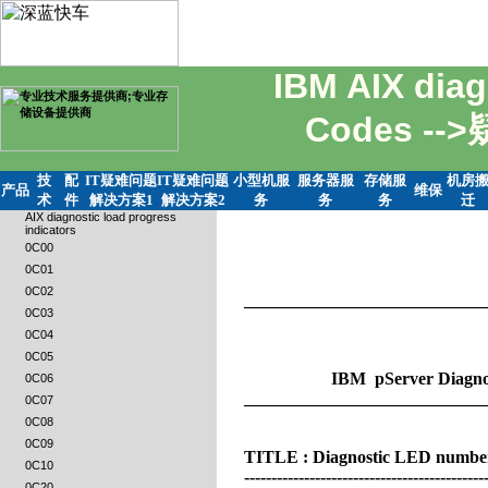
IBM AIX diag
Codes -
技
配
IT疑难问题
IT疑难问题
小型机服
服务器服
存储服
机房
产品
维保
术
件
解决方案1
解决方案2
务
务
务
迁
AIX diagnostic load progress
indicators
0C00
0C01
0C02
0C03
0C04
0C05
0C06
0C07
0C08
0C09
0C10
0C20