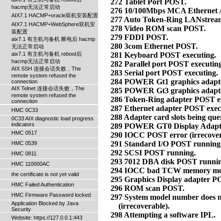
hacmp无法正常启动
AIX7.1 HACMP+oracle双机安装配置
AIX7.1 HACMP+WebSphere双机安
装配置
aix7.1 有主机与备机 断电后 hacmp
无法正常启动
aix7.1 有主机与备机 reboot后
hacmp无法正常启动
AIX SSH 连接会话失败，The
remote system refused the
connection
AIX Telnet 连接会话失败，The
remote system refused the
connection
HMC 0C33
0C33 AIX diagnostic load progress
indicators
HMC 0517
HMC 0539
HMC 0811
HMC 110000AC
the certificate is not yet valid
HMC Failed Authentication
HMC Firmware Password locked
Application Blocked by Java
Security
Website: https://127.0.0.1:443