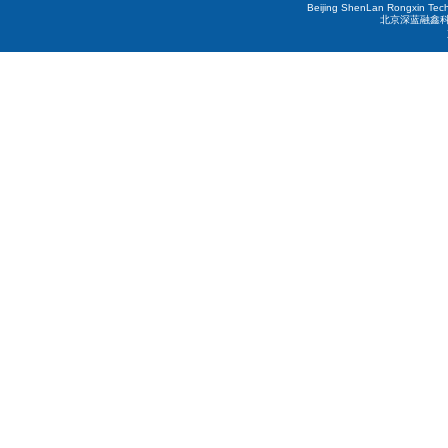
Beijing ShenLan Rongxin Tech
北京深蓝融鑫科